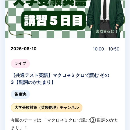
#高校受験数学
#まなVっと
#夏期講習
#中学数学
#総合
テスト対策
#数学
#受験生応援
#ライブ授業
#受験勉強
#数学解説
10:00 - 10:50
2026-08-10
ライブ
【共通テスト英語】マクロ→ミクロで読む その
3【副詞のかたまり】
雀 麻央
大学受験対策（英数物理）チャンネル
今回のテーマは 「マクロ→ミクロで読む③ 副詞のかた
まり」！