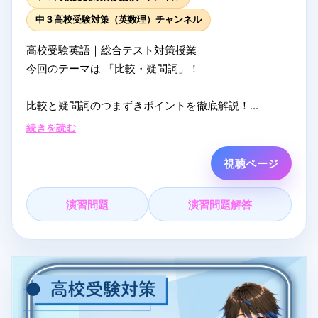
中３高校受験対策（英数理）チャンネル
高校受験英語｜総合テスト対策授業
今回のテーマは 「比較・疑問詞」！
比較と疑問詞のつまずきポイントを徹底解説！
基礎～応用まで幅広く解説します。これで君も比較＆
続きを読む
疑問詞マスター！
視聴ページ
▼ オンライン塾まなVっと！
自宅から参加できるオンライン塾です。夏期講習はク
演習問題
演習問題解答
ーポン適用で完全無料受講できます！
詳細・お申し込みはこちら
- まなVっと！： https://mana-vit.com/open2026
#高校受験英語
#まなVっと
#夏期講習
#中学英語
#総合