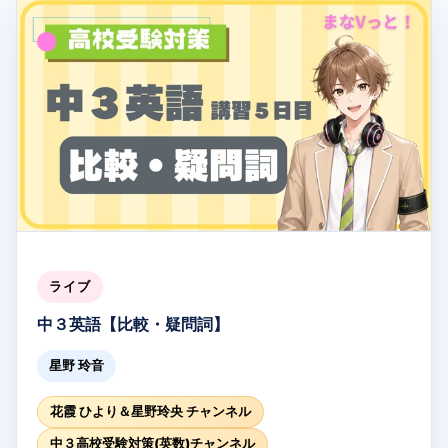
ライブ
中３英語【比較・疑問詞】
星野 玲音
花霞 ひより＆星野玲央 チャンネル
中３高校受験対策(英数)チャンネル