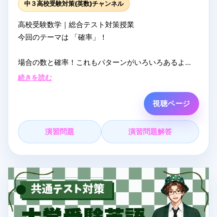
中３高校受験対策(英数)チャンネル
高校受験数学｜総合テスト対策授業
今回のテーマは 「確率」！
場合の数と確率！これもパターンがいろいろあるよ
ね！？でも大丈夫、図や表を駆使して解いていけ
続きを読む
る！！
視聴ページ
▼ オンライン塾まなVっと！
自宅から参加できるオンライン塾です。夏期講習はク
演習問題
演習問題解答
ーポン適用で完全無料受講できます！
詳細・お申し込みはこちら
- まなVっと！： https://mana-vit.com/open2026
LIVE配信なら質問はコメント欄へ！配信中になるべく
答えます！