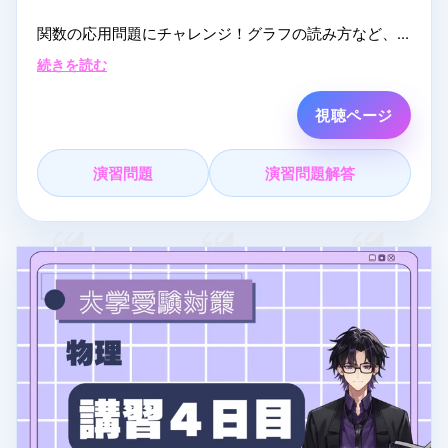
関数の応用問題にチャレンジ！グラフの読み方など、
わかりやすい解説で応用力養成だ！
続きを読む
▼ オンライン塾まなVっと！
視聴ページ
自宅から参加できるオンライン塾です。夏期講習はク
ーポン適用で完全無料受講できます！
演習問題
演習問題解答
詳細・お申し込みはこちら
- まなVっと！： https://mana-vit.com/open2026
LIVE配信なら質問はコメント欄へ！配信中になるべく
答えます！
#高校受験数学
#まなVっと
#夏期講習
#中学数学
#総合
テスト対策
#数学
#受験生応援
#ライブ授業
#受験勉強
#数学解説