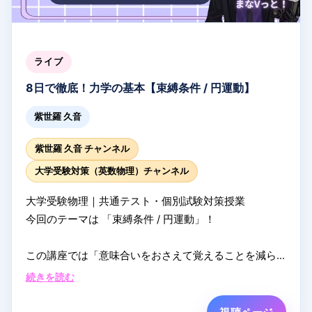
ライブ
8日で徹底！力学の基本【束縛条件 / 円運動】
紫世羅 久音
紫世羅 久音 チャンネル
大学受験対策（英数物理）チャンネル
大学受験物理｜共通テスト・個別試験対策授業
今回のテーマは 「束縛条件 / 円運動」！
この講座では「意味合いをおさえて覚えることを減ら
す」「知識をつなげて実戦で使えるようにする」こと
続きを読む
を主軸に得点力を鍛えます
まずは全分野の考え方を支える力学に絞って8日間で着