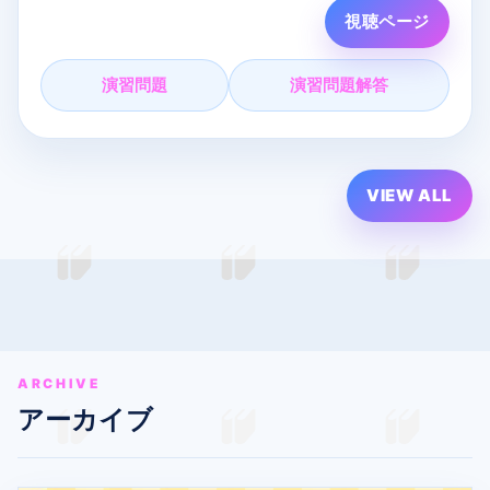
▼ オンライン塾まなVっと！
視聴ページ
自宅から参加できるオンライン塾です。
演習問題
演習問題解答
詳細・お申し込みはこちら
- まなVっと！： https://mana-vit.com/open2026
LIVE配信なら質問はコメント欄へ！配信中になるべく
VIEW ALL
答えます！
#大学受験数学
#まなVっと
#夏期講習
#数学ⅡBC
#共通
テスト対策
#高校数学
#受験生応援
#ライブ授業
#受験
勉強
#数学解説
"
ARCHIVE
アーカイブ