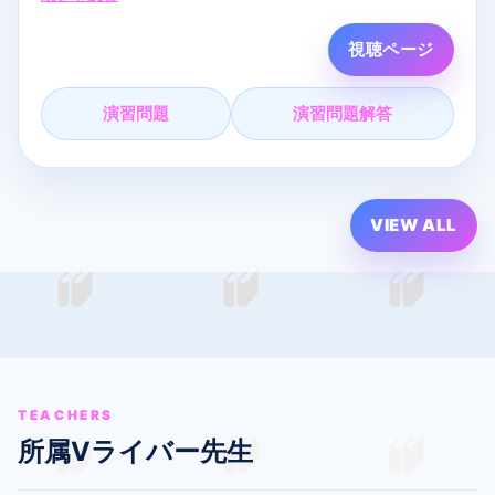
▼ オンライン塾まなVっと！
視聴ページ
自宅から参加できるオンライン塾です。
演習問題
演習問題解答
詳細・お申し込みはこちら
- まなVっと！： https://mana-vit.com/open2026
LIVE配信なら質問はコメント欄へ！配信中になるべく
VIEW ALL
答えます！
#大学受験数学
#まなVっと
#夏期講習
#数学ⅠA
#共通テ
スト対策
#高校数学
#受験生応援
#ライブ授業
#受験勉
強
#数学解説
"
TEACHERS
所属Vライバー先生