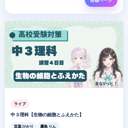
視聴ページ
実に力をつけよう！
▼こんな人におすすめ
・共通テストや個別試験で物理を使う受験生
・物理の復習に時間が割けていない，公式や単語が覚
えきれていない人
・公式は覚えてみたけど実際の問題でうまく使えな
い，模試で点数が上がらない人
▼オンライン塾 まなVっと！
自宅から参加できるオンライン塾です。夏期講習はク
ーポン適用で完全無料受講できます！
詳細・お申し込みはこちら
ライブ
https://mana-vit.com/open2026
中３理科【生物の細胞とふえかた】
LIVE配信なら質問はコメント欄へ！
双葉 ひかり
霧島 りん