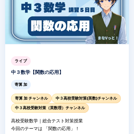
テスト対策
#英語
#受験生応援
#ライブ授業
#受験勉強
#英語解説
ライブ
中３数学【関数の応用】
寄算 加
寄算 加 チャンネル
中３高校受験対策(英数)チャンネル
中３高校受験対策（英数理）チャンネル
高校受験数学｜総合テスト対策授業
今回のテーマは 「関数の応用」！