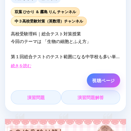
配信中になるべく答えます！
双葉 ひかり ＆ 霧島 りん チャンネル
中３高校受験対策（英数理）チャンネル
#共通テスト物理
#大学受験物理
#力学
#まなVっと
#夏
高校受験理科｜総合テスト対策授業
期講習
#ライブ授業
#受験勉強
#共通テスト
今回のテーマは 「生物の細胞とふえ方」
第１回総合テストのテスト範囲になる中学校も多い単
元です。
続きを読む
しっかり対策して、得点源にしよう！
視聴ページ
霧島りんちゃんとコラボ決定ーーー！！！今回は霧島
りんちゃんがあそびに来てくれます。２人のやりとり
演習問題
演習問題解答
をぜひ楽しんでください。
▼ オンライン塾まなVっと！
自宅から参加できるオンライン塾です。夏期講習はク