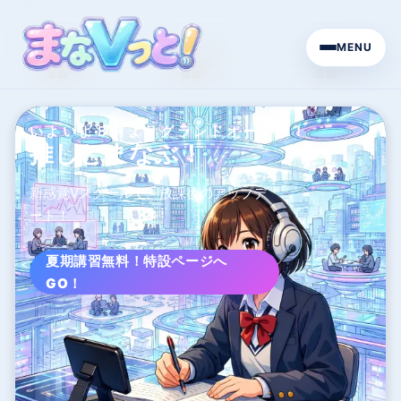
MENU
いよいよ８月よりグランドオープン！
推しとまなぶ！
新感覚Vスクールで、放課後のアップデ
ート！
夏期講習無料！特設ページへ
GO！