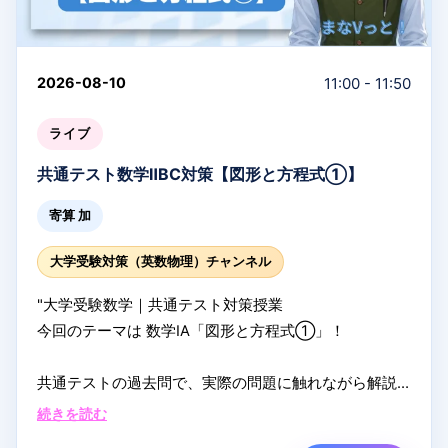
LIVE配信なら質問はコメント欄へ！
配信中になるべく答えます！
11:00 - 11:50
2026-08-10
★雀式 英文読解メソッド
ライブ
英文読解は、分解 → 理解 → 結合。
速く読むために、ゆっくり読む。
共通テスト数学ⅡBC対策【図形と方程式①】
寄算 加
#共通テスト英語
#大学受験英語
#英文読解
#副詞
#英
語長文
#まなVっと
#夏期講習
#ライブ授業
#受験勉強
大学受験対策（英数物理）チャンネル
#共通テスト
"大学受験数学｜共通テスト対策授業
今回のテーマは 数学ⅠA「図形と方程式①」！
共通テストの過去問で、実際の問題に触れながら解説
します！
続きを読む