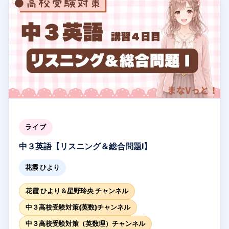
ーポン適用で完全無料受講できます！
詳細・お申し込みはこちら
- まなVっと！： https://mana-vit.com/open2026
#高校受験理科
#まなVっと
#夏期講習
#中学理科
#総合
テスト対策
#理科
#受験生応援
#ライブ授業
#受験勉強
#理科解説
ライブ
中３英語【リスニング＆総合問題Ⅰ】
花霞 ひより
花霞 ひより＆星野玲央 チャンネル
中３高校受験対策(英数)チャンネル
中３高校受験対策（英数理）チャンネル