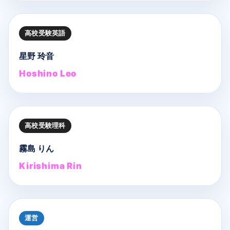
高校受験英語
星野 玲音
Hoshino Leo
高校受験理科
霧島 りん
Kirishima Rin
運営