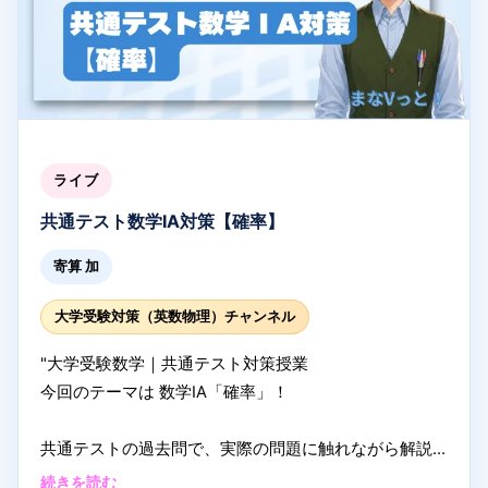
#高校受験英語
#まなVっと
#夏期講習
#中学英語
#総合
テスト対策
#英語
#受験生応援
#ライブ授業
#受験勉強
#英語解説
ライブ
共通テスト数学ⅠA対策【確率】
寄算 加
大学受験対策（英数物理）チャンネル
"大学受験数学｜共通テスト対策授業
今回のテーマは 数学ⅠA「確率」！
共通テストの過去問で、実際の問題に触れながら解説
します！
続きを読む