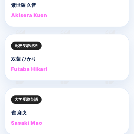
紫世羅 久音
Akisera Kuon
高校受験理科
双葉 ひかり
Futaba Hikari
大学受験英語
雀 麻央
Sasaki Mao