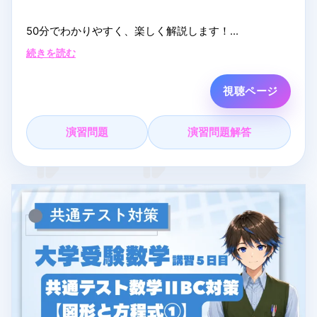
50分でわかりやすく、楽しく解説します！
英文が長く感じる原因の一つは、副詞のかたまり？！
続きを読む
そんな”にっくき副詞のかたまり”を、マクロ→ミクロの
視点で驚くほど読みやすくしていきます！
視聴ページ
▼こんな人におすすめ
演習問題
演習問題解答
・英文の途中で迷子になる人
・読むスピードを上げたい人
・共通テスト長文を攻略したい人
▼オンライン塾 まなVっと！
自宅から参加できるオンライン塾です。夏期講習はク
ーポン適用で完全無料受講できます！
詳細・お申し込みはこちら
https://mana-vit.com/open2026