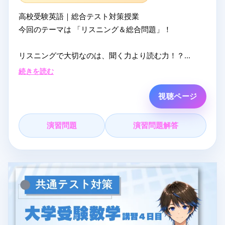
高校受験英語｜総合テスト対策授業
今回のテーマは 「リスニング＆総合問題」！
リスニングで大切なのは、聞く力より読む力！？
高校入試を意識したリスニング問題演習にたっぷり取
続きを読む
り組む50分です。
長文読解にも挑戦するかも…？とにかく問題にたくさん
視聴ページ
触れて応用力を鍛えよう。
演習問題
演習問題解答
▼ オンライン塾まなVっと！
自宅から参加できるオンライン塾です。夏期講習はク
ーポン適用で完全無料受講できます！
詳細・お申し込みはこちら
- まなVっと！： https://mana-vit.com/open2026